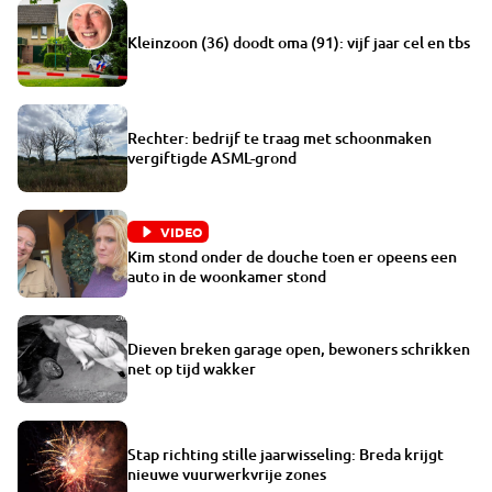
Kleinzoon (36) doodt oma (91): vijf jaar cel en tbs
Rechter: bedrijf te traag met schoonmaken
vergiftigde ASML-grond
VIDEO
Kim stond onder de douche toen er opeens een
auto in de woonkamer stond
Dieven breken garage open, bewoners schrikken
net op tijd wakker
Stap richting stille jaarwisseling: Breda krijgt
nieuwe vuurwerkvrije zones