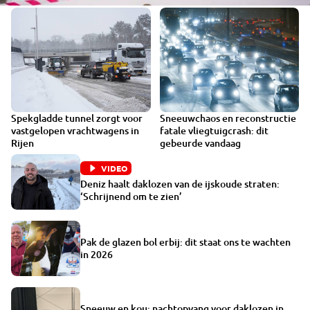
Spekgladde tunnel zorgt voor
Sneeuwchaos en reconstructie
DINSDAG GEMIST
vastgelopen vrachtwagens in
fatale vliegtuigcrash: dit
Rijen
gebeurde vandaag
VIDEO
Deniz haalt daklozen van de ijskoude straten:
‘Schrijnend om te zien’
Pak de glazen bol erbij: dit staat ons te wachten
in 2026
Sneeuw en kou: nachtopvang voor daklozen in