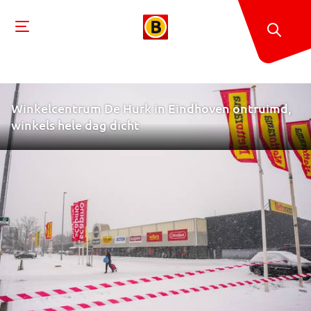
Winkelcentrum De Hurk in Eindhoven ontruimd,
winkels hele dag dicht