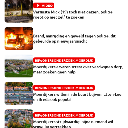
VIDEO
Vermiste Mick (19) toch niet gezien, politie
roept op niet zelf te zoeken
Brand, aanrijding en geweld tegen politie: dit
gebeurde op nieuwjaarsnacht
BEWONERSONDERZOEK MOERDIJK
Moerdijkers ervaren stress over verdwijnen dorp,
maar zoeken geen hulp
BEWONERSONDERZOEK MOERDIJK
Moerdijkers willen in de buurt blijven, Etten-Leur
en Breda ook populair
BEWONERSONDERZOEK MOERDIJK
Moerdijkers strijdvaardig: bijna niemand wil
vrijwillig vertrekken