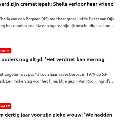
erd zijn crematiepak: Sheila verloor haar vriend
heila van den Bogaard (45) met haar grote liefde Peter van Dijk
oeg het noodlot toe. Na een ogenschijnlijk onschuldige val met
erleed Peter onverwacht aan een vermoedelijke hersenbloeding.
ik. Dit gebeurt ons niet”, zegt Sheila. Maar het bordeauxrode
erd uiteindelijk het pak waarin hij werd gecremeerd.
 HART
r ouders nog altijd: 'Het verdriet kan me nog
it Engelen was pas 13 toen haar vader Bertus in 1979 op 53-
ed. Een mokerslag voor het fijne, blije gezin Van Rooij. Ingrid’s
ijna aan onderdoor, maar bleef overeind. Toch overleed ook zij in
 was pas 66. Het verdriet kan Ingrid nog steeds overvallen, toch
e mooie herinneringen aan haar ouders.
 HART
 dertig jaar voor zijn zieke vrouw: 'We hadden