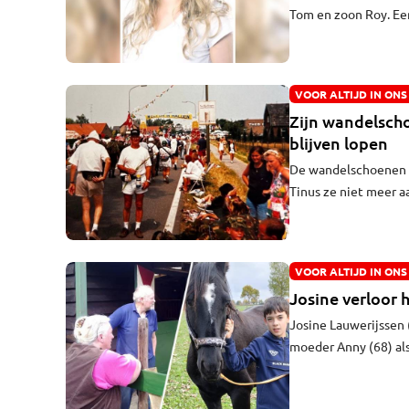
Tom en zoon Roy. Ee
verduren. Op die dag 
en Erik het zelf lief
herinneringen aan hu
VOOR ALTIJD IN ONS
sensitieve dochter. Z
Zijn wandelscho
blijven lopen
De wandelschoenen st
Tinus ze niet meer 
overleed vorig jaar o
man die negentien k
leefde voor zijn vro
VOOR ALTIJD IN ONS
Josine verloor 
Josine Lauwerijssen (
moeder Anny (68) als
voor Josine de volge
hebben. "Je belandt 