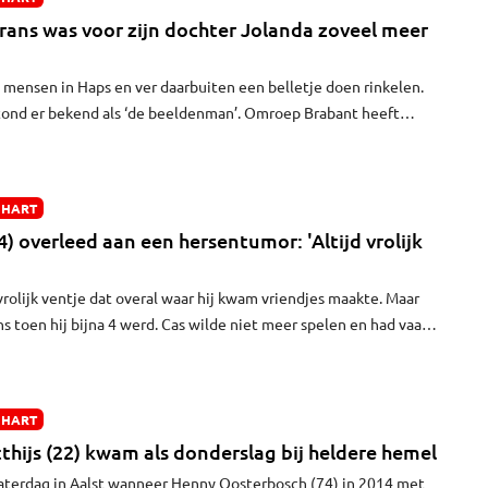
ans was voor zijn dochter Jolanda zoveel meer
el mensen in Haps en ver daarbuiten een belletje doen rinkelen.
tond er bekend als ‘de beeldenman’. Omroep Brabant heeft
len en zelfs een documentaire over hem gemaakt. Maar voor
hij veel meer dan dat. Een liefdevolle en bijzondere vader die
pas 65, is overleden.
 HART
4) overleed aan een hersentumor: 'Altijd vrolijk
rolijk ventje dat overal waar hij kwam vriendjes maakte. Maar
s toen hij bijna 4 werd. Cas wilde niet meer spelen en had vaak
k een hersentumor te hebben. Ondanks alle behandelingen
maanden later.
 HART
thijs (22) kwam als donderslag bij heldere hemel
zaterdag in Aalst wanneer Henny Oosterbosch (74) in 2014 met