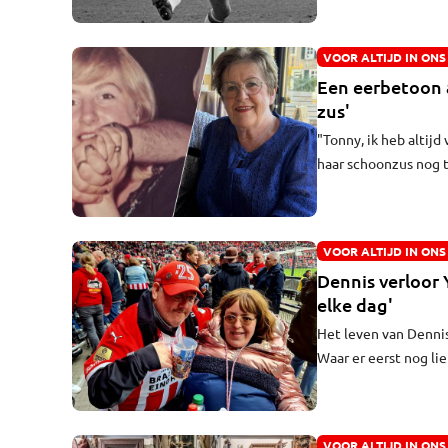
eerst landskampioen
pakken."
VOOR ALTIJD IN ONS
Een eerbetoon a
zus'
"Tonny, ik heb altij
haar schoonzus nog t
praat je maar wat te
eerder dan verwacht.
VOOR ALTIJD IN ONS
Dennis verloor 
elke dag'
Het leven van Dennis
Waar er eerst nog li
Zijn vriendin Yasmine
na een bloedvergiftig
VOOR ALTIJD IN ONS