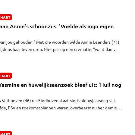
 in een wedstrijd tegen Ajax. "We wilden ze godverdomme
 HART
an Annie’s schoonzus: 'Voelde als mijn eigen
d van jou gehouden." Met die woorden wilde Annie Leenders (71)
ijdens haar leven eren. Niet pas op een crematie, "want dan
gen een kist". Maar Tonny van Gastel (72) uit Etten-Leur overleed
 "Ze heeft dit verhaal nooit meer kunnen lezen."
 HART
Yasmine en huwelijksaanzoek bleef uit: 'Huil nog
 Verhoeven (46) uit Eindhoven staat sinds nieuwjaarsdag stil.
efde, PSV en toekomstplannen waren, overheerst nu het gemis.
 Chaibi (40), met wie hij een jaar samen was, overleed plotseling
ing. "Het voelt alsof ik knock-out ben geslagen", zegt hij zacht.
 HART