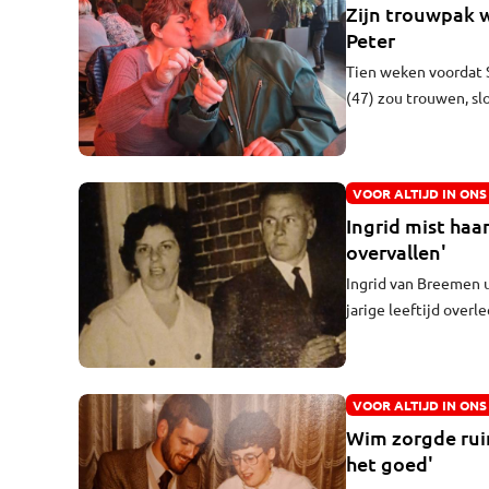
Zijn trouwpak w
Peter
Tien weken voordat S
(47) zou trouwen, sl
zijn scootmobiel ov
"Het kan niet, dacht 
trouwpak van Peter w
VOOR ALTIJD IN ONS
Ingrid mist haa
overvallen'
Ingrid van Breemen u
jarige leeftijd overle
moeder Ida ging er b
1998 veel te jong. Ze
koestert ze vooral d
VOOR ALTIJD IN ONS
Wim zorgde ruim
het goed'