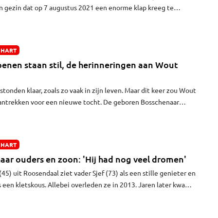
n gezin dat op 7 augustus 2021 een enorme klap kreeg te
besloot Lindie van Zutphen 'het leven los te laten', zoals Jeanne
devol verwoorden. Met evenveel trots als verdriet delen ze
n bijzondere, eigenzinnige, creatieve, zorgzame en zeer
 HART
e werd 32 jaar.
enen staan stil, de herinneringen aan Wout
onden klaar, zoals zo vaak in zijn leven. Maar dit keer zou Wout
aantrekken voor een nieuwe tocht. De geboren Bosschenaar
p 87-jarige leeftijd. Zijn dochter Tilly denkt nog elke dag aan de
eer de Nijmeegse Vierdaagse liep, carnaval ademde en vooral
uw, kinderen en kleinkinderen.
 HART
haar ouders en zoon: 'Hij had nog veel dromen'
45) uit Roosendaal ziet vader Sjef (73) als een stille genieter en
 een kletskous. Allebei overleden ze in 2013. Jaren later kwam
nde klap: haar zoontje Seif (11) bleek een hersentumor te
in een achtbaan en gaat in een overlevingsstand."