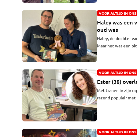
VOOR ALTIJD IN ONS
Haley was een 
oud was
Haley, de dochter va
Maar het was een pit
leven. Net toen het 
dat heeft ze niet ov
VOOR ALTIJD IN ONS
Ester (38) over
Met tranen in zijn og
razend populair met 
volgers uitlegde hoe
kleurgerei precies ne
klaarzetten van haar
liefde zal hij er noo
VOOR ALTIJD IN ONS
7 april aan de gevol