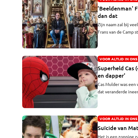
'Beeldenman' Fr
dan dat
Zijn naam zal bij ve
Frans van de Camp s
verschillende verha
dochter Jolanda was 
veel te jong, hij was 
VOOR ALTIJD IN ONS
Superheld Cas (
en dapper'
Cas Mulder was een v
dat veranderde ineen
hoofdpijn. Hij blee
overleed hij negen 
VOOR ALTIJD IN ONS
Suïcide van Mat
Het is een zonnige 