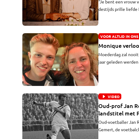
“Je bent een vrouw v
destijds prille lief
had, veranderde die 
(61) van wie hij zovee
gezegd en ik blijf ‘ja
VOOR ALTIJD IN ONS
Monique verloo
Moederdag zal nooit 
jaar geleden werden 
(19) door een auto a
overleefden het ongel
ik het bericht dat h
VIDEO
Oud-prof Jan Re
landstitel met 
Oud-voetballer Jan R
Gemert, de voetbalcl
van het eerste elfta