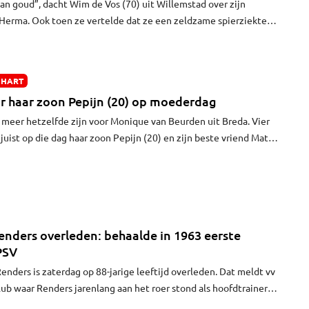
an goud”, dacht Wim de Vos (70) uit Willemstad over zijn
de Herma. Ook toen ze vertelde dat ze een zeldzame spierziekte
gedachte niet. Ruim dertig jaar lang zorgde hij voor de vrouw
l hield. In september 2021 overleed ze. “Ik zei: ik heb ‘ja’
’ zeggen.”
 HART
r haar zoon Pepijn (20) op moederdag
meer hetzelfde zijn voor Monique van Beurden uit Breda. Vier
juist op die dag haar zoon Pepijn (20) en zijn beste vriend Matt
angereden toen ze 's nachts de weg overstaken. De jongens
uk niet. "In plaats van dat Pepijn gezellig op visite kwam, kreeg
ij was overleden."
nders overleden: behaalde in 1963 eerste
PSV
enders is zaterdag op 88-jarige leeftijd overleden. Dat meldt vv
ub waar Renders jarenlang aan het roer stond als hoofdtrainer
l. Als prof werd hij met PSV in het seizoen 1962/1963 voor het