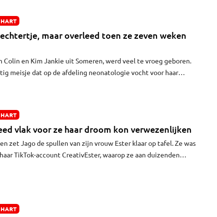
 HART
vechtertje, maar overleed toen ze zeven weken
n Colin en Kim Jankie uit Someren, werd veel te vroeg geboren.
tig meisje dat op de afdeling neonatologie vocht voor haar
beter leek te gaan, kreeg Haley een ernstige darmontsteking. En
erleefd.
 HART
leed vlak voor ze haar droom kon verwezenlijken
en zet Jago de spullen van zijn vrouw Ester klaar op tafel. Ze was
haar TikTok-account CreativEster, waarop ze aan duizenden
 je zo mooi mogelijk kon kleuren. Vakkundig zet Jago al haar
er zoals zij het altijd wilde hebben. Maar nu voelt het
 spullen vreemd, maar bovenal hartverscheurend. Zijn grote
it meer zien kleuren aan zijn keukentafel. Ester Welij overleed op
 HART
gen van uitgezaaide borstkanker. Ze werd maar 38 jaar oud.