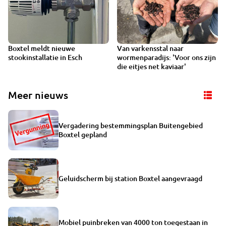
Boxtel meldt nieuwe
Van varkensstal naar
BRABANT ONDERGRONDS
stookinstallatie in Esch
wormenparadijs: 'Voor ons zijn
die eitjes net kaviaar'
Meer nieuws
Vergadering bestemmingsplan Buitengebied
Boxtel gepland
Geluidscherm bij station Boxtel aangevraagd
Mobiel puinbreken van 4000 ton toegestaan in