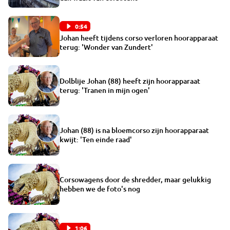
0:54
Johan heeft tijdens corso verloren hoorapparaat
terug: 'Wonder van Zundert'
Dolblije Johan (88) heeft zijn hoorapparaat
terug: 'Tranen in mijn ogen'
Johan (88) is na bloemcorso zijn hoorapparaat
kwijt: 'Ten einde raad'
Corsowagens door de shredder, maar gelukkig
hebben we de foto's nog
1:06