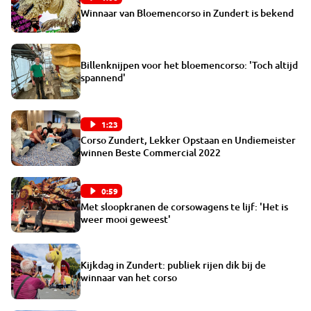
Winnaar van Bloemencorso in Zundert is bekend
Billenknijpen voor het bloemencorso: 'Toch altijd
spannend'
1:23
Corso Zundert, Lekker Opstaan en Undiemeister
winnen Beste Commercial 2022
0:59
Met sloopkranen de corsowagens te lijf: 'Het is
weer mooi geweest'
Kijkdag in Zundert: publiek rijen dik bij de
winnaar van het corso