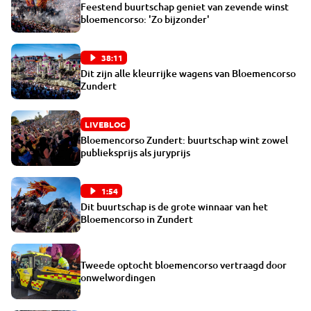
Feestend buurtschap geniet van zevende winst
bloemencorso: 'Zo bijzonder'
38:11
Dit zijn alle kleurrijke wagens van Bloemencorso
Zundert
LIVEBLOG
Bloemencorso Zundert: buurtschap wint zowel
publieksprijs als juryprijs
1:54
Dit buurtschap is de grote winnaar van het
Bloemencorso in Zundert
Tweede optocht bloemencorso vertraagd door
onwelwordingen